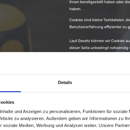
ihnen bereitgestellt haben oder d
haben.
Cookies sind kleine Textdateien, 
Benutzererfahrung effizienter zu g
Laut Gesetz können wir Cookies au
dieser Seite unbedingt notwendig s
Erlaubnis.
Diese Seite verwendet unterschied
Drittparteien platziert, die auf un
Details
Sie können Ihre Einwilligung jeder
oder widerrufen.
Cookies
Erfahren Sie in unserer Datenschutz
nhalte und Anzeigen zu personalisieren, Funktionen für soziale
kontaktieren können und wie wir 
Website zu analysieren. Außerdem geben wir Informationen zu I
r soziale Medien, Werbung und Analysen weiter. Unsere Partner