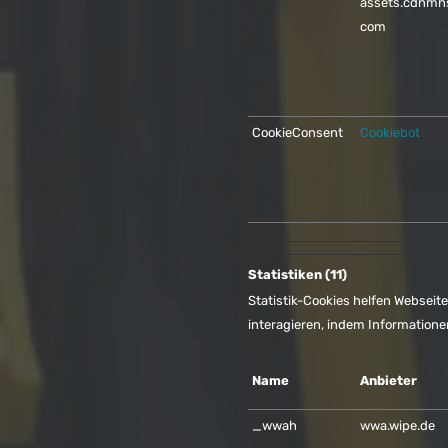
assets.cdnmn
com
CookieConsent
Cookiebot
Statistiken (11)
Statistik-Cookies helfen Webseit
interagieren, indem Informatio
Name
Anbieter
_wwah
wwa.wipe.de