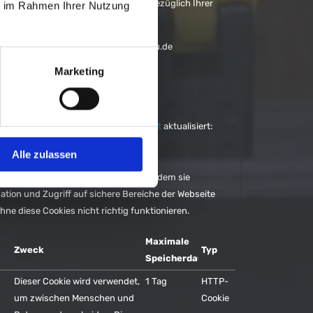
-ID und das Datum an, wenn Sie uns bezüglich Ihrer
ie im Rahmen Ihrer Nutzung
olgenden Domains zu: www.curdas-luckau.de
Marketing
etzte Mal am 22/07/2026 von
Cookiebot
aktualisiert:
Alle zulassen
, eine Webseite nutzbar zu machen, indem sie
tion und Zugriff auf sichere Bereiche der Webseite
ne diese Cookies nicht richtig funktionieren.
Maximale
Zweck
Typ
Speicherdauer
Dieser Cookie wird verwendet,
1 Tag
HTTP-
um zwischen Menschen und
Cookie