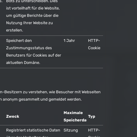
s.
Bots zu unterscheiden. Dies
ist vorteilhaft für die Website,
um gültige Berichte über die
Nutzung Ihrer Website zu
erstellen.
Speichert den
1 Jahr
HTTP-
Zustimmungsstatus des
Cookie
Benutzers für Cookies auf der
aktuellen Domäne.
en-Besitzern zu verstehen, wie Besucher mit Webseiten
nen anonym gesammelt und gemeldet werden.
Maximale
Zweck
Typ
Speicherdauer
Registriert statistische Daten
Sitzung
HTTP-